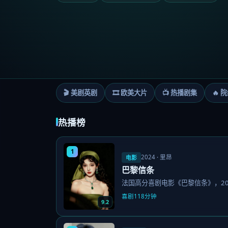
🎬
美剧英剧
🎞️
欧美大片
📺
热播剧集
🔥
院
热播榜
1
2024
·
里昂
电影
巴黎信条
法国高分喜剧电影《巴黎信条》，20
喜剧
118分钟
9.2