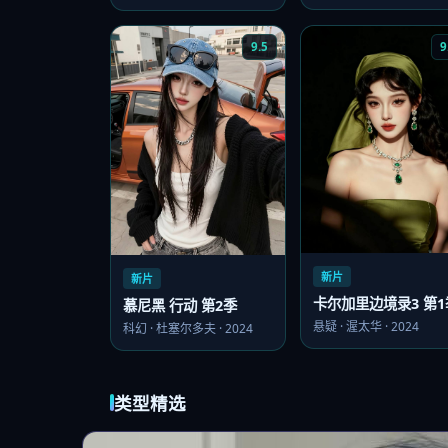
9.5
9
新片
新片
卡尔加里边境录3 第1
慕尼黑 行动 第2季
悬疑
·
渥太华
·
2024
科幻
·
杜塞尔多夫
·
2024
类型精选