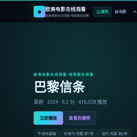
欧美电影在线观看
◆
首页
电影
欧美电影在线观看-电视剧在线看
欧美电影在线观看-电视剧在线
欧美电影在线观看-电视剧在线看
巴黎信条
喜剧 · 2024 · 9.2 分 · 418,028 播放
立即播放
查看热播榜
牛津风暴篇
好莱坞·觉醒 第1季
纽约 风暴 第2季