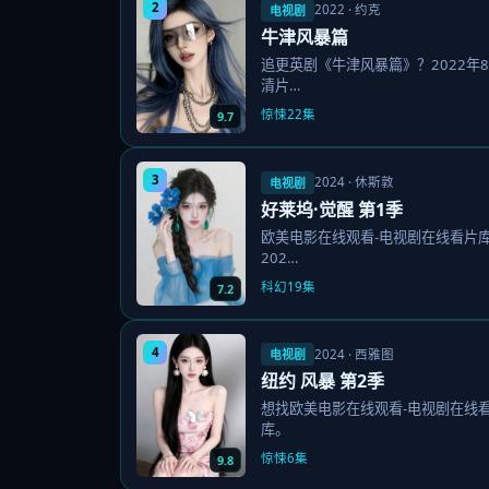
2
2022
·
约克
电视剧
牛津风暴篇
追更英剧《牛津风暴篇》？2022年
清片…
惊悚
22集
9.7
3
2024
·
休斯敦
电视剧
好莱坞·觉醒 第1季
欧美电影在线观看-电视剧在线看片库
202…
科幻
19集
7.2
4
2024
·
西雅图
电视剧
纽约 风暴 第2季
想找欧美电影在线观看-电视剧在线看
库。
惊悚
6集
9.8