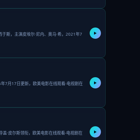
▶
于斯，主演皮埃尔·尼内、奥马·希，2021年7
▶
5年7月17日更新，欧美电影在线观看-电视剧在
▶
导盖·皮尔斯领衔，欧美电影在线观看-电视剧在