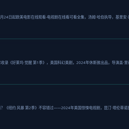
8月24日起欧美电影在线观看-电视剧在线看可看全集，汤姆·哈伯执导，基里安
收录《好莱坞·觉醒 第1季》，美国科幻美剧，2024年休斯敦出品，导演盖·
？《纽约 风暴 第2季》不容错过——2024年美国惊悚电视剧，昆汀·塔伦蒂诺