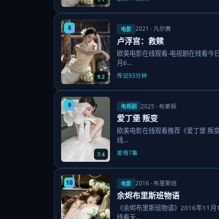
8
2021
·
凡尔赛
电影
卢浮宫：救赎
欧美电影在线观看-电视剧在线看今日
月6…
传记
93分钟
9.2
9
2025
·
布莱顿
电视剧
爱丁堡 叛变
欧美电影在线观看推荐《爱丁堡 叛变
线…
爱情
7集
7.4
10
2016
·
布里斯班
电影
余烬布里斯班物语
《余烬布里斯班物语》2016年11
线看无…